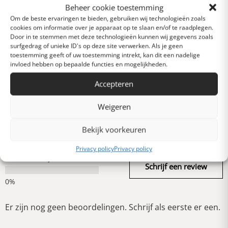
basis van 0 reviews)
Beheer cookie toestemming
Om de beste ervaringen te bieden, gebruiken wij technologieën zoals
Uitstekend
cookies om informatie over je apparaat op te slaan en/of te raadplegen.
Door in te stemmen met deze technologieën kunnen wij gegevens zoals
surfgedrag of unieke ID's op deze site verwerken. Als je geen
Heel goed
toestemming geeft of uw toestemming intrekt, kan dit een nadelige
invloed hebben op bepaalde functies en mogelijkheden.
Accepteren
Gemiddeld
Weigeren
Slecht
Bekijk voorkeuren
Privacy policy
Privacy policy
Verschrikkelijk
Schrijf een review
Er zijn nog geen beoordelingen. Schrijf als eerste er een.