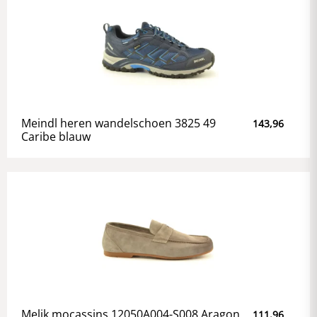
Meindl heren wandelschoen 3825 49
143,96
Caribe blauw
Melik mocassins 12050A004-S008 Aragon
111,96