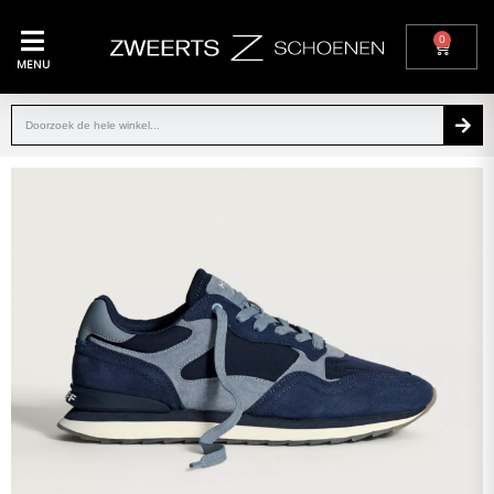
0
MENU