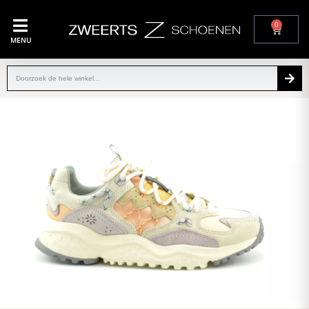
0
MENU