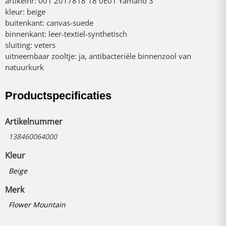
artikelnr: 001 2017818 18 0E01 Yamano 3
kleur: beige
buitenkant: canvas-suede
binnenkant: leer-textiel-synthetisch
sluiting: veters
uitneembaar zooltje: ja, antibacteriële binnenzool van
natuurkurk
Productspecificaties
Artikelnummer
138460064000
Kleur
Beige
Merk
Flower Mountain