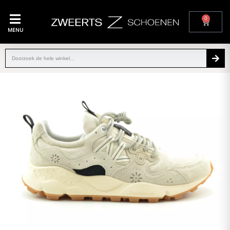
0
MENU