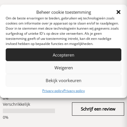
Reviews
Beheer cookie toestemming
0 van 5 sterren (op
Om de beste ervaringen te bieden, gebruiken wij technologieën zoals
basis van 0 reviews)
cookies om informatie over je apparaat op te slaan en/of te raadplegen.
Uitstekend
Door in te stemmen met deze technologieën kunnen wij gegevens zoals
surfgedrag of unieke ID's op deze site verwerken. Als je geen
toestemming geeft of uw toestemming intrekt, kan dit een nadelige
invloed hebben op bepaalde functies en mogelijkheden.
Heel goed
Accepteren
Gemiddeld
Weigeren
Bekijk voorkeuren
Slecht
Privacy policy
Privacy policy
Verschrikkelijk
Schrijf een review