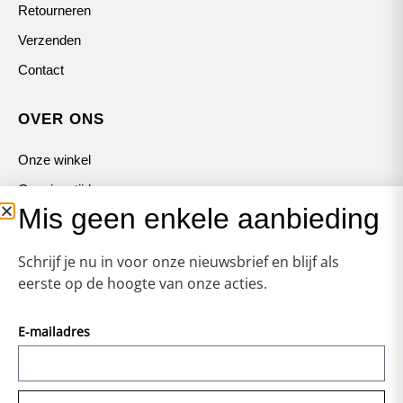
Retourneren
Verzenden
Contact
OVER ONS
Onze winkel
Openingstijden
Mis geen enkele aanbieding
Koopzondagen
Schrijf je nu in voor onze nieuwsbrief en blijf als
eerste op de hoogte van onze acties.
E-mailadres
© Zweerts
Vormgeving & Techniek:
JRS-Webdesign