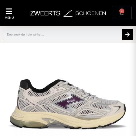
0
MENU