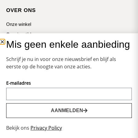
OVER ONS
Onze winkel
Openingstijden
Mis geen enkele aanbieding
Koopzondagen
Schrijf je nu in voor onze nieuwsbrief en blijf als
eerste op de hoogte van onze acties.
E-mailadres
© Zweerts
Vormgeving & Techniek:
JRS-Webdesign
AANMELDEN
0
Privacy statement
Bekijk ons
Privacy Policy
Voorwaarden
Cookies