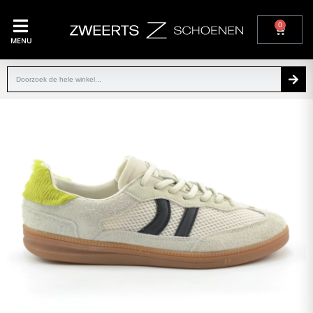
0
MENU