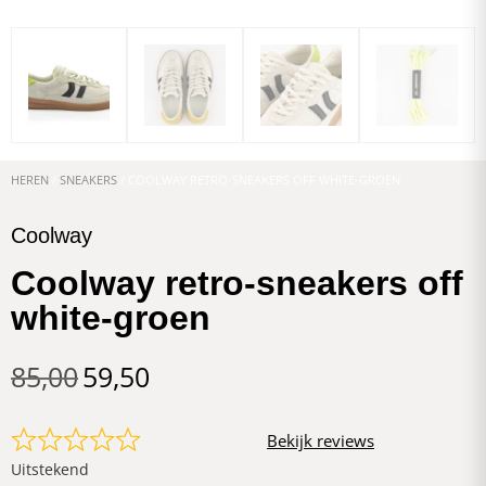
HEREN
/
SNEAKERS
/ COOLWAY RETRO-SNEAKERS OFF WHITE-GROEN
Coolway
Coolway retro-sneakers off
white-groen
85,00
59,50
Bekijk reviews
Uitstekend