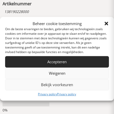
Artikelnummer
138190228000
Beheer cookie toestemming
Reviews
Om de beste ervaringen te bieden, gebruiken wij technologieën zoals
0 van 5 sterren (op
cookies om informatie over je apparaat op te slaan en/of te raadplegen.
Door in te stemmen met deze technologieën kunnen wij gegevens zoals
basis van 0 reviews)
surfgedrag of unieke ID's op deze site verwerken. Als je geen
Uitstekend
toestemming geeft of uw toestemming intrekt, kan dit een nadelige
invloed hebben op bepaalde functies en mogelijkheden.
Accepteren
Heel goed
Weigeren
Gemiddeld
Bekijk voorkeuren
Privacy policy
Privacy policy
Slecht