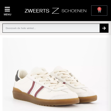
0
MENU