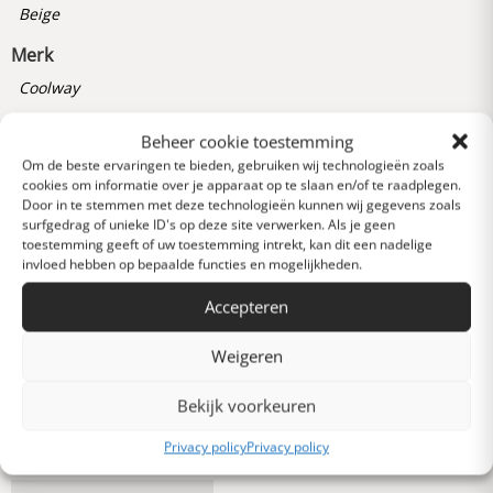
Beige
Merk
Coolway
Artikelnummer
Beheer cookie toestemming
238190486000
Om de beste ervaringen te bieden, gebruiken wij technologieën zoals
cookies om informatie over je apparaat op te slaan en/of te raadplegen.
Door in te stemmen met deze technologieën kunnen wij gegevens zoals
surfgedrag of unieke ID's op deze site verwerken. Als je geen
Reviews
toestemming geeft of uw toestemming intrekt, kan dit een nadelige
0 van 5 sterren (op
invloed hebben op bepaalde functies en mogelijkheden.
basis van 0 reviews)
Accepteren
Uitstekend
Weigeren
Heel goed
Bekijk voorkeuren
Privacy policy
Privacy policy
Gemiddeld