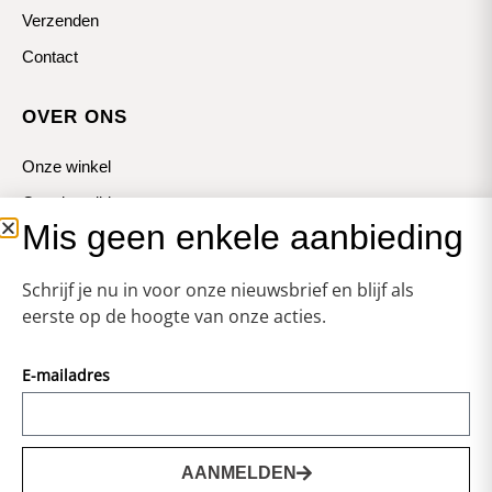
Verzenden
Contact
OVER ONS
Onze winkel
Openingstijden
Mis geen enkele aanbieding
Koopzondagen
Schrijf je nu in voor onze nieuwsbrief en blijf als
eerste op de hoogte van onze acties.
E-mailadres
© Zweerts
Vormgeving & Techniek:
JRS-Webdesign
AANMELDEN