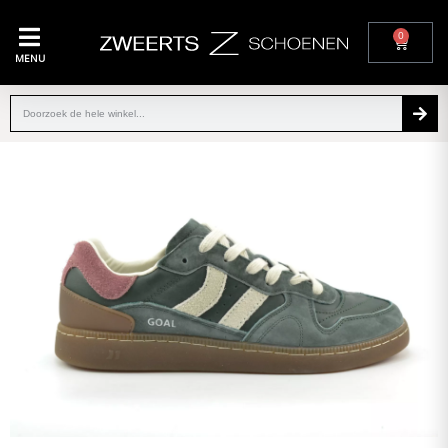
0
MENU