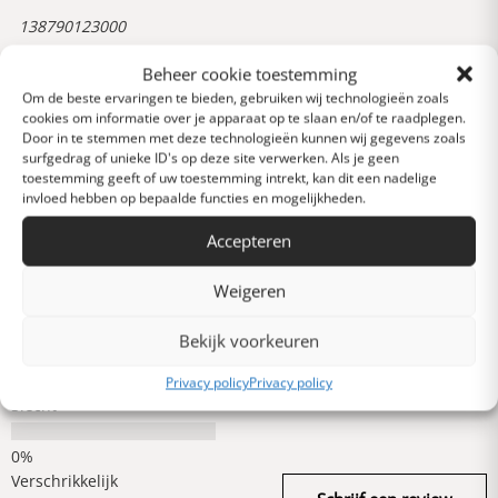
138790123000
Beheer cookie toestemming
Om de beste ervaringen te bieden, gebruiken wij technologieën zoals
Reviews
cookies om informatie over je apparaat op te slaan en/of te raadplegen.
0 van 5 sterren (op
Door in te stemmen met deze technologieën kunnen wij gegevens zoals
basis van 0 reviews)
surfgedrag of unieke ID's op deze site verwerken. Als je geen
Uitstekend
toestemming geeft of uw toestemming intrekt, kan dit een nadelige
invloed hebben op bepaalde functies en mogelijkheden.
Accepteren
Heel goed
Weigeren
Gemiddeld
Bekijk voorkeuren
Privacy policy
Privacy policy
Slecht
Verschrikkelijk