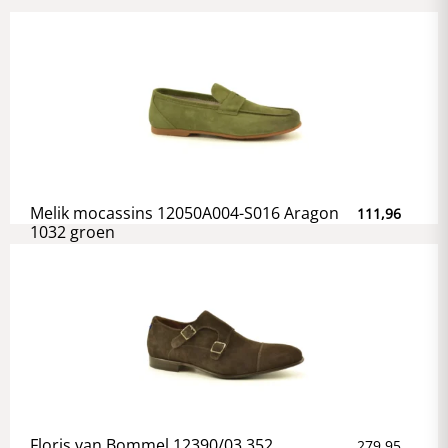
Melik mocassins 12050A004-S016 Aragon
111,96
1032 groen
Floris van Bommel 12390/03 352
279,95