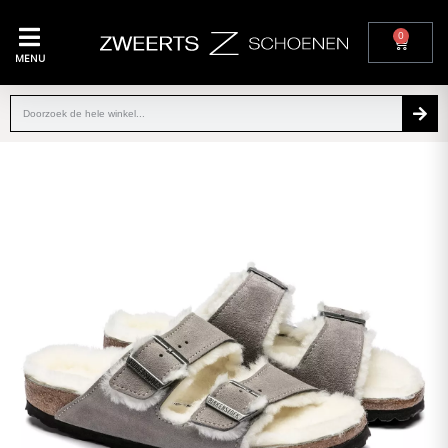
0
MENU