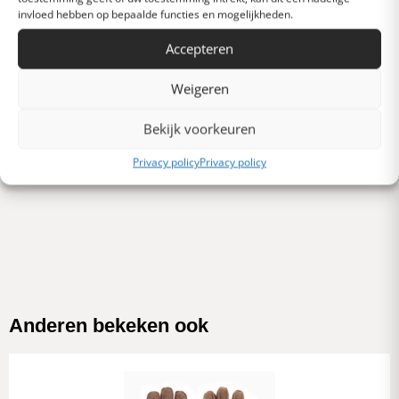
invloed hebben op bepaalde functies en mogelijkheden.
Slecht
Accepteren
Verschrikkelijk
Weigeren
Schrijf een review
Bekijk voorkeuren
Privacy policy
Privacy policy
Er zijn nog geen beoordelingen. Schrijf als eerste er een.
Anderen bekeken ook