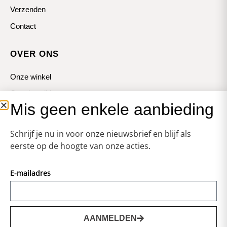
Verzenden
Contact
OVER ONS
Onze winkel
Openingstijden
Mis geen enkele aanbieding
Koopzondagen
Schrijf je nu in voor onze nieuwsbrief en blijf als
eerste op de hoogte van onze acties.
E-mailadres
© Zweerts
Vormgeving & Techniek:
JRS-Webdesign
AANMELDEN