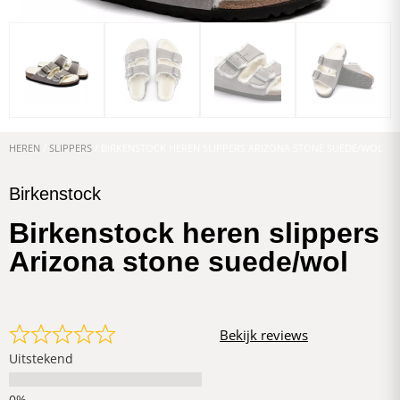
HEREN
/
SLIPPERS
/ BIRKENSTOCK HEREN SLIPPERS ARIZONA STONE SUEDE/WOL
Birkenstock
Birkenstock heren slippers
Arizona stone suede/wol
Bekijk reviews
Uitstekend