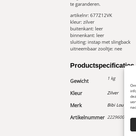
te garanderen.
artikelnr: 677Z12VK
kleur: zilver
buitenkant: leer
binnenkant: leer
sluiting: instap met slingback
uitneembaar zooltje: nee
Productspecificaties
1 kg
Gewicht
Om 
inf
Kleur
Zilver
dez
ver
Merk
Bibi Lou
nad
Artikelnummer
22296003800