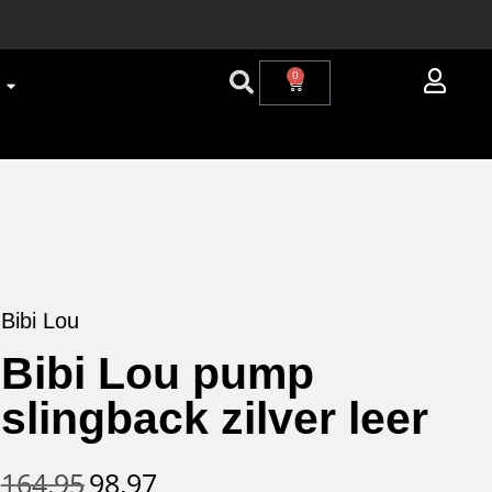
0
Bibi Lou
Bibi Lou pump
slingback zilver leer
164,95
98,97