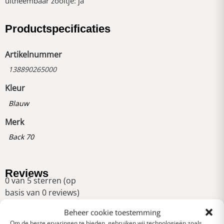
uitneembaar zooltje: ja
Productspecificaties
Artikelnummer
138890265000
Kleur
Blauw
Merk
Back 70
Reviews
0 van 5 sterren (op
basis van 0 reviews)
Uitstekend
Beheer cookie toestemming
Om de beste ervaringen te bieden, gebruiken wij technologieën zoals