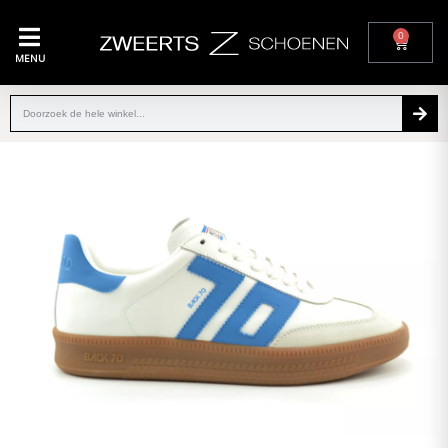
0
MENU