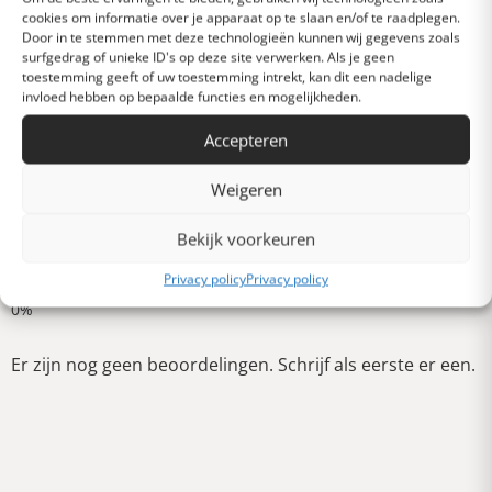
cookies om informatie over je apparaat op te slaan en/of te raadplegen.
Heel goed
Door in te stemmen met deze technologieën kunnen wij gegevens zoals
surfgedrag of unieke ID's op deze site verwerken. Als je geen
toestemming geeft of uw toestemming intrekt, kan dit een nadelige
invloed hebben op bepaalde functies en mogelijkheden.
Gemiddeld
Accepteren
Slecht
Weigeren
Bekijk voorkeuren
Verschrikkelijk
Schrijf een review
Privacy policy
Privacy policy
Er zijn nog geen beoordelingen. Schrijf als eerste er een.