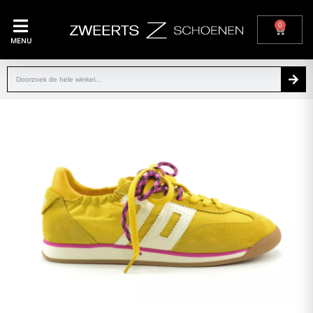
0
MENU