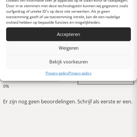
cookies om informatie over je apparaat op te slaan en/of te raadplegen.
Door in te stemmen met deze technologieën kunnen wij gegevens zoals
Heel goed
surfgedrag of unieke ID's op deze site verwerken. Als je geen
toestemming geeft of uw toestemming intrekt, kan dit een nadelige
invloed hebben op bepaalde functies en mogelijkheden.
Gemiddeld
Accepteren
Weigeren
Slecht
Bekijk voorkeuren
Verschrikkelijk
Privacy policy
Privacy policy
Schrijf een review
Er zijn nog geen beoordelingen. Schrijf als eerste er een.