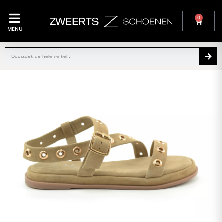
0
MENU