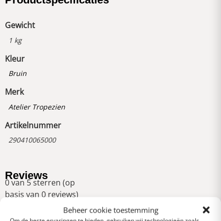
Gewicht
1 kg
Kleur
Bruin
Merk
Atelier Tropezien
Artikelnummer
290410065000
Reviews
0 van 5 sterren (op
basis van 0 reviews)
Uitstekend
Beheer cookie toestemming
Om de beste ervaringen te bieden, gebruiken wij technologieën zoals