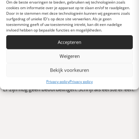
Om de beste ervaringen te bieden, gebruiken wij technologieën zoals
cookies om informatie over je apparaat op te slaan en/of te raadplegen.
Door in te stemmen met deze technologieën kunnen wij gegevens zoals
Gemiddeld
surfgedrag of unieke ID's op deze site verwerken. Als je geen
toestemming geeft of uw toestemming intrekt, kan dit een nadelige
invloed hebben op bepaalde functies en mogelijkheden.
Slecht
Accepteren
Weigeren
Verschrikkelijk
Schrijf een review
Bekijk voorkeuren
Privacy policy
Privacy policy
Er zijn nog geen beoordelingen. Schrijf als eerste er een.