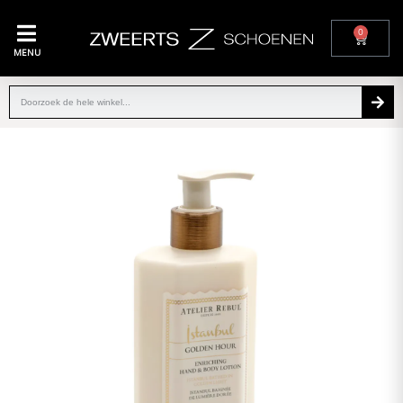
0
MENU