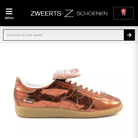
0
MENU