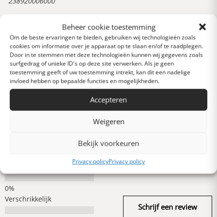
238920006000
Beheer cookie toestemming
Reviews
Om de beste ervaringen te bieden, gebruiken wij technologieën zoals
0 van 5 sterren (op
cookies om informatie over je apparaat op te slaan en/of te raadplegen.
basis van 0 reviews)
Door in te stemmen met deze technologieën kunnen wij gegevens zoals
surfgedrag of unieke ID's op deze site verwerken. Als je geen
Uitstekend
toestemming geeft of uw toestemming intrekt, kan dit een nadelige
invloed hebben op bepaalde functies en mogelijkheden.
Accepteren
Heel goed
Weigeren
Gemiddeld
Bekijk voorkeuren
Privacy policy
Privacy policy
Slecht
Verschrikkelijk
Schrijf een review