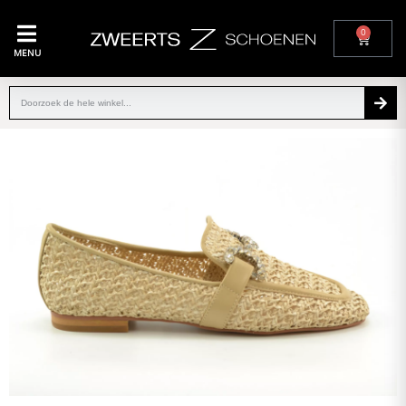
0
MENU