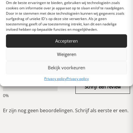
Uitstekend
Om de beste ervaringen te bieden, gebruiken wij technologieën zoals
cookies om informatie over je apparaat op te slaan en/of te raadplegen.
Door in te stemmen met deze technologieën kunnen wij gegevens zoals
surfgedrag of unieke ID's op deze site verwerken. Als je geen
Heel goed
toestemming geeft of uw toestemming intrekt, kan dit een nadelige
invloed hebben op bepaalde functies en mogelijkheden.
Accepteren
Gemiddeld
Weigeren
Slecht
Bekijk voorkeuren
Privacy policy
Privacy policy
Verschrikkelijk
Schrijf een review
Er zijn nog geen beoordelingen. Schrijf als eerste er een.