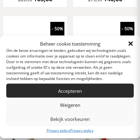
- 50%
- 50%
Beheer cookie toestemming
Om de beste ervaringen te bieden, gebruiken wij technologieën zoals
cookies om informatie over je apparaat op te slaan en/of te raadplegen.
Door in te stemmen met deze technologieën kunnen wij gegevens zoals
surfgedrag of unieke ID's op deze site verwerken. Als je geen
toestemming geeft of uw toestemming intrekt, kan dit een nadelige
invloed hebben op bepaalde functies en mogelijkheden.
AMA luxe sneakers grijs-
AMA luxe blauwe
camouflage-fluo
sneakers met wit
Accepteren
110,00
135,00
219,95
269,95
Weigeren
Bekijk voorkeuren
- 50%
- 50%
Privacy policy
Privacy policy