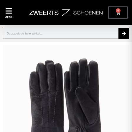
0
MENU