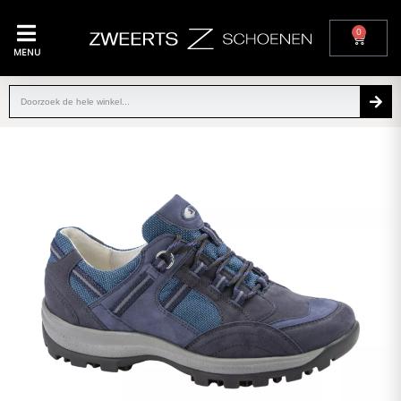
0
MENU