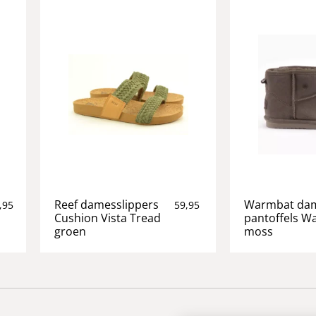
Reef damesslippers
Warmbat da
,95
59,95
Cushion Vista Tread
pantoffels Wa
groen
moss