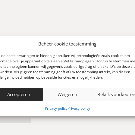
Beheer cookie toestemming
de beste ervaringen te bieden, gebruiken wij technologieën zoals cookies om
0
ormatie over je apparaat op te slaan en/of te raadplegen. Door in te stemmen me
e technologieën kunnen wij gegevens zoals surfgedrag of unieke ID's op deze si
werken. Als je geen toestemming geeft of uw toestemming intrekt, kan dit een
elige invloed hebben op bepaalde functies en mogelijkheden.
Schrijf een review
 0 reviews)
Accepteren
Weigeren
Bekijk voorkeure
Privacy policy
Privacy policy