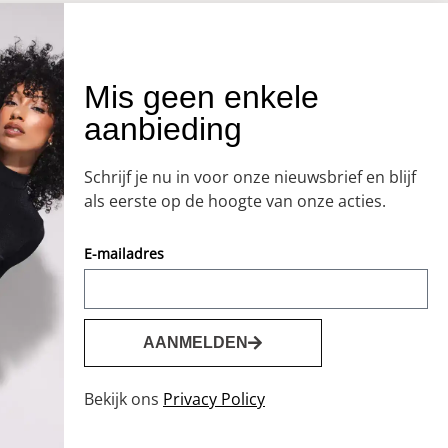
OVER ONS
Mis geen enkele
aanbieding
Onze winkel
Openingstijden
Schrijf je nu in voor onze nieuwsbrief en blijf
Koopzondagen
als eerste op de hoogte van onze acties.
E-mailadres
AANMELDEN
Bekijk ons
Privacy Policy
0