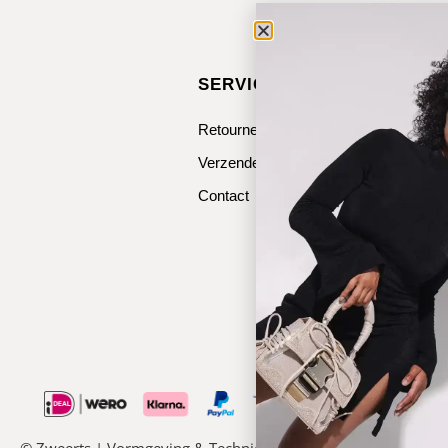
SERVICE & CONTACT
Retourneren
Verzenden
Contact
© Zweerts | Vormgeving & Techniek:
JRS-Webdesign