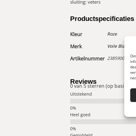
sluiting: veters
Productspecificaties
Kleur
Roze
Merk
Voile Blanche
Om 
Artikelnummer
23859006000
inf
dez
ver
nad
Reviews
0 van 5 sterren (op basis van
Uitstekend
Heel goed
Gemiddeld