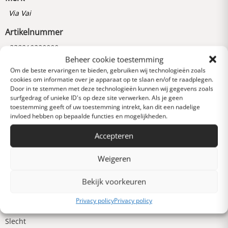
Via Vai
Artikelnummer
238910220000
Beheer cookie toestemming
Om de beste ervaringen te bieden, gebruiken wij technologieën zoals
cookies om informatie over je apparaat op te slaan en/of te raadplegen.
Reviews
Door in te stemmen met deze technologieën kunnen wij gegevens zoals
0 van 5 sterren (op
surfgedrag of unieke ID's op deze site verwerken. Als je geen
basis van 0 reviews)
toestemming geeft of uw toestemming intrekt, kan dit een nadelige
invloed hebben op bepaalde functies en mogelijkheden.
Uitstekend
Accepteren
Heel goed
Weigeren
Bekijk voorkeuren
Gemiddeld
Privacy policy
Privacy policy
Slecht