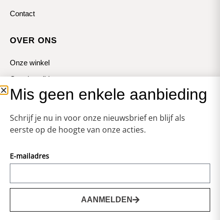
Contact
OVER ONS
Onze winkel
Openingstijden
Mis geen enkele aanbieding
Koopzondagen
Schrijf je nu in voor onze nieuwsbrief en blijf als
eerste op de hoogte van onze acties.
E-mailadres
© Zweerts
Vormgeving & Techniek:
JRS-Webdesign
AANMELDEN
0