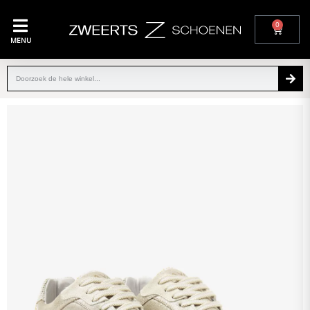
0
MENU