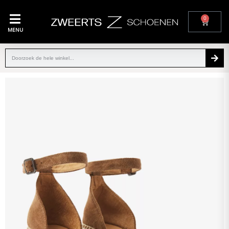
0
MENU