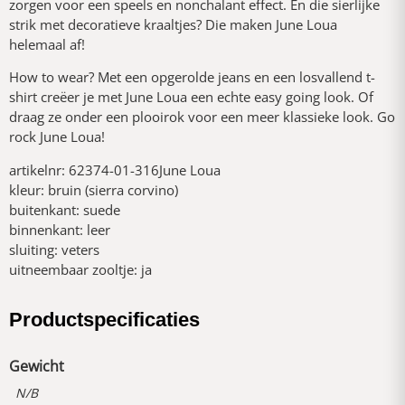
zorgen voor een speels en nonchalant effect. En die sierlijke
strik met decoratieve kraaltjes? Die maken June Loua
helemaal af!
How to wear? Met een opgerolde jeans en een losvallend t-
shirt creëer je met June Loua een echte easy going look. Of
draag ze onder een plooirok voor een meer klassieke look. Go
rock June Loua!
artikelnr: 62374-01-316June Loua
kleur: bruin (sierra corvino)
buitenkant: suede
binnenkant: leer
sluiting: veters
uitneembaar zooltje: ja
Productspecificaties
Gewicht
N/B