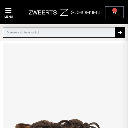
0
MENU