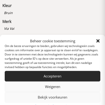
Kleur
Bruin
Merk
Via Vai
Artikelnummer
Beheer cookie toestemming
240310020000
Om de beste ervaringen te bieden, gebruiken wij technologieën zoals
cookies om informatie over je apparaat op te slaan en/of te raadplegen.
Door in te stemmen met deze technologieën kunnen wij gegevens zoals
surfgedrag of unieke ID's op deze site verwerken. Als je geen
Reviews
toestemming geeft of uw toestemming intrekt, kan dit een nadelige
0 van 5 sterren (op
invloed hebben op bepaalde functies en mogelijkheden.
basis van 0 reviews)
Accepteren
Uitstekend
Weigeren
Heel goed
Bekijk voorkeuren