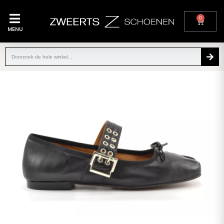
0
MENU