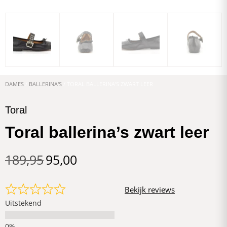
DAMES
/
BALLERINA'S
/ TORAL BALLERINA’S ZWART LEER
Toral
Toral ballerina’s zwart leer
189,95
95,00
Bekijk reviews
Uitstekend