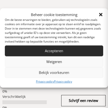
Beheer cookie toestemming
Reviews
0 van 5 sterren (op
Om de beste ervaringen te bieden, gebruiken wij technologieën zoals
basis van 0 reviews)
cookies om informatie over je apparaat op te slaan en/of te raadplegen.
Door in te stemmen met deze technologieën kunnen wij gegevens zoals
Uitstekend
surfgedrag of unieke ID's op deze site verwerken. Als je geen
toestemming geeft of uw toestemming intrekt, kan dit een nadelige
invloed hebben op bepaalde functies en mogelijkheden.
Heel goed
Accepteren
Weigeren
Gemiddeld
Bekijk voorkeuren
Slecht
Privacy policy
Privacy policy
Verschrikkelijk
Schrijf een review