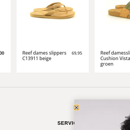
Reef dames slippers
Reef damessl
00
69,95
C13911 beige
Cushion Vist
groen
SERVICE & CONTACT