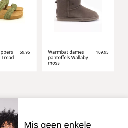
ippers
Warmbat dames
59,95
109,95
a Tread
pantoffels Wallaby
moss
OVER ONS
Mis geen enkele