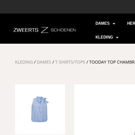
DAMES
HE
KLEDING
KLEDING
/
DAMES
/
T-SHIRTS/TOPS
/ TOODAY TOP CHAMBR