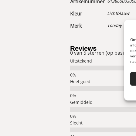
Artikelnummer
61386000300
Kleur
Lichtblauw
Merk
Tooday
Om 
inf
Reviews
dez
0 van 5 sterren (op basis van
ver
Uitstekend
nad
Heel goed
Gemiddeld
Slecht