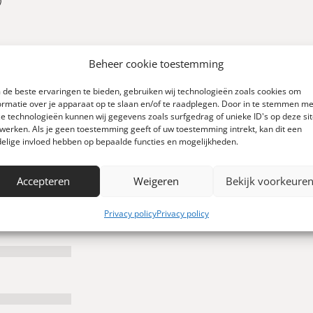
0
Beheer cookie toestemming
de beste ervaringen te bieden, gebruiken wij technologieën zoals cookies om
ormatie over je apparaat op te slaan en/of te raadplegen. Door in te stemmen me
e technologieën kunnen wij gegevens zoals surfgedrag of unieke ID's op deze si
Schrijf een review
 0 reviews)
werken. Als je geen toestemming geeft of uw toestemming intrekt, kan dit een
elige invloed hebben op bepaalde functies en mogelijkheden.
Accepteren
Weigeren
Bekijk voorkeure
Privacy policy
Privacy policy