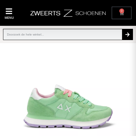
0
MENU