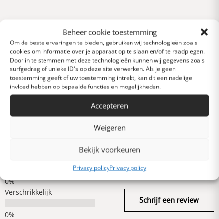
Reviews
Beheer cookie toestemming
0 van 5 sterren (op
Om de beste ervaringen te bieden, gebruiken wij technologieën zoals
basis van 0 reviews)
cookies om informatie over je apparaat op te slaan en/of te raadplegen.
Uitstekend
Door in te stemmen met deze technologieën kunnen wij gegevens zoals
surfgedrag of unieke ID's op deze site verwerken. Als je geen
toestemming geeft of uw toestemming intrekt, kan dit een nadelige
invloed hebben op bepaalde functies en mogelijkheden.
Heel goed
Accepteren
Gemiddeld
Weigeren
Bekijk voorkeuren
Slecht
Privacy policy
Privacy policy
Verschrikkelijk
Schrijf een review