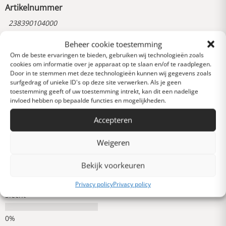
Artikelnummer
238390104000
Beheer cookie toestemming
Om de beste ervaringen te bieden, gebruiken wij technologieën zoals
Reviews
cookies om informatie over je apparaat op te slaan en/of te raadplegen.
0 van 5 sterren (op
Door in te stemmen met deze technologieën kunnen wij gegevens zoals
basis van 0 reviews)
surfgedrag of unieke ID's op deze site verwerken. Als je geen
toestemming geeft of uw toestemming intrekt, kan dit een nadelige
Uitstekend
invloed hebben op bepaalde functies en mogelijkheden.
Accepteren
Heel goed
Weigeren
Gemiddeld
Bekijk voorkeuren
Privacy policy
Privacy policy
Slecht