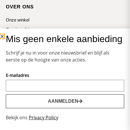
OVER ONS
Onze winkel
Openingstijden
Mis geen enkele aanbieding
Koopzondagen
Schrijf je nu in voor onze nieuwsbrief en blijf als
eerste op de hoogte van onze acties.
E-mailadres
© Zweerts
Vormgeving & Techniek:
JRS-Webdesign
AANMELDEN
0
Privacy statement
Bekijk ons
Privacy Policy
Voorwaarden
Cookies