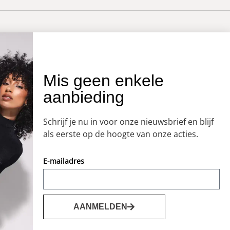
OVER ONS
Mis geen enkele
aanbieding
Onze winkel
Openingstijden
Schrijf je nu in voor onze nieuwsbrief en blijf
Koopzondagen
als eerste op de hoogte van onze acties.
E-mailadres
AANMELDEN