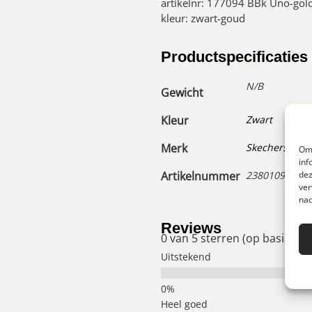
artikelnr: 177094 BBk Uno-gold
kleur: zwart-goud
Productspecificaties
N/B
Gewicht
Kleur
Zwart
Merk
Skechers
Om 
inf
dez
Artikelnummer
23801096000
ver
nad
Reviews
0 van 5 sterren (op basis van
Uitstekend
Heel goed