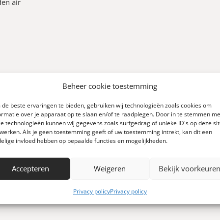
en air
Beheer cookie toestemming
de beste ervaringen te bieden, gebruiken wij technologieën zoals cookies om
ormatie over je apparaat op te slaan en/of te raadplegen. Door in te stemmen me
e technologieën kunnen wij gegevens zoals surfgedrag of unieke ID's op deze si
0
werken. Als je geen toestemming geeft of uw toestemming intrekt, kan dit een
elige invloed hebben op bepaalde functies en mogelijkheden.
Schrijf een review
 0 reviews)
Accepteren
Weigeren
Bekijk voorkeure
Privacy policy
Privacy policy