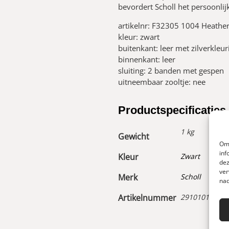
bevordert Scholl het persoonlijk
artikelnr: F32305 1004 Heathe
kleur: zwart
buitenkant: leer met zilverkleur
binnenkant: leer
sluiting: 2 banden met gespen
uitneembaar zooltje: nee
Productspecificaties
1 kg
Gewicht
Om 
inf
Kleur
Zwart
dez
ver
Merk
Scholl
nad
Artikelnummer
29101017700