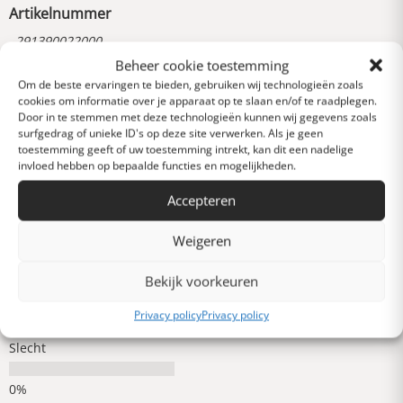
Artikelnummer
291390022000
Beheer cookie toestemming
Om de beste ervaringen te bieden, gebruiken wij technologieën zoals
cookies om informatie over je apparaat op te slaan en/of te raadplegen.
Reviews
0 van 5 sterren (op
Door in te stemmen met deze technologieën kunnen wij gegevens zoals
surfgedrag of unieke ID's op deze site verwerken. Als je geen
basis van 0 reviews)
toestemming geeft of uw toestemming intrekt, kan dit een nadelige
Uitstekend
invloed hebben op bepaalde functies en mogelijkheden.
Accepteren
Heel goed
Weigeren
Bekijk voorkeuren
Gemiddeld
Privacy policy
Privacy policy
Slecht