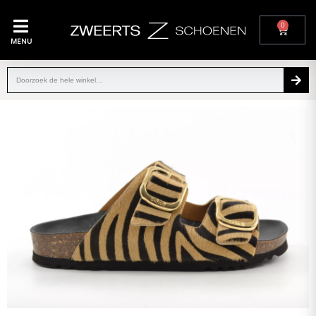
0
MENU