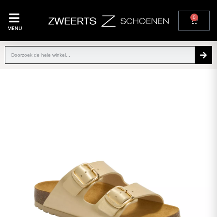
0
MENU