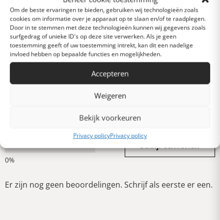
Uitstekend
Om de beste ervaringen te bieden, gebruiken wij technologieën zoals
cookies om informatie over je apparaat op te slaan en/of te raadplegen.
Door in te stemmen met deze technologieën kunnen wij gegevens zoals
surfgedrag of unieke ID's op deze site verwerken. Als je geen
Heel goed
toestemming geeft of uw toestemming intrekt, kan dit een nadelige
invloed hebben op bepaalde functies en mogelijkheden.
Gemiddeld
Accepteren
Weigeren
Slecht
Bekijk voorkeuren
Privacy policy
Privacy policy
Verschrikkelijk
Schrijf een review
Er zijn nog geen beoordelingen. Schrijf als eerste er een.