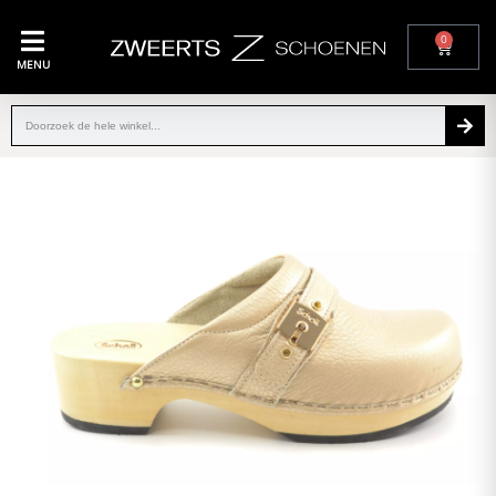
0
MENU