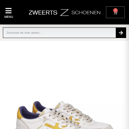
0
MENU