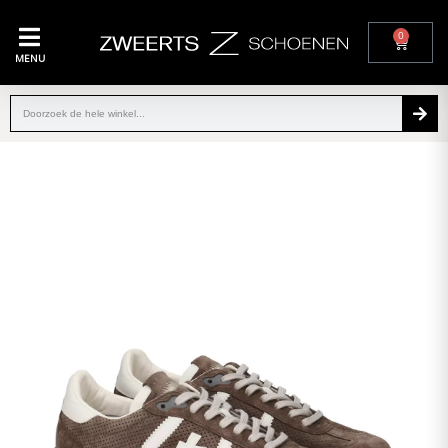
0
MENU