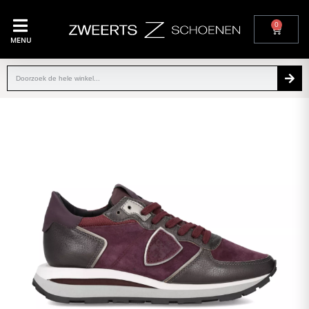
0
MENU