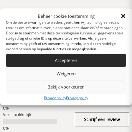
Reviews
Beheer cookie toestemming
0 van 5 sterren (op
Om de beste ervaringen te bieden, gebruiken wij technologieën zoals
basis van 0 reviews)
cookies om informatie over je apparaat op te slaan en/of te raadplegen.
Door in te stemmen met deze technologieën kunnen wij gegevens zoals
Uitstekend
surfgedrag of unieke ID's op deze site verwerken. Als je geen
toestemming geeft of uw toestemming intrekt, kan dit een nadelige
invloed hebben op bepaalde functies en mogelijkheden.
Heel goed
Accepteren
Weigeren
Gemiddeld
Bekijk voorkeuren
Slecht
Privacy policy
Privacy policy
Verschrikkelijk
Schrijf een review