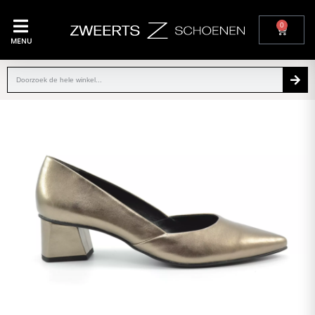
0
MENU