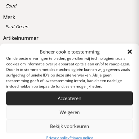
Goud
Merk
Paul Green
Artikelnummer
222910048000
Beheer cookie toestemming
Om de beste ervaringen te bieden, gebruiken wij technologieën zoals
cookies om informatie over je apparaat op te slaan en/of te raadplegen.
Reviews
Door in te stemmen met deze technologieën kunnen wij gegevens zoals
0 van 5 sterren (op
surfgedrag of unieke ID's op deze site verwerken. Als je geen
toestemming geeft of uw toestemming intrekt, kan dit een nadelige
basis van 0 reviews)
invloed hebben op bepaalde functies en mogelijkheden.
Uitstekend
Accepteren
Heel goed
Weigeren
Bekijk voorkeuren
Gemiddeld
Privacy policy
Privacy policy