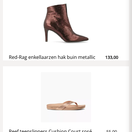
Red-Rag enkellaarzen hak buin metallic
133,00
Reef teenslippers Cushion Court rosé
55,00