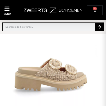
0
MENU