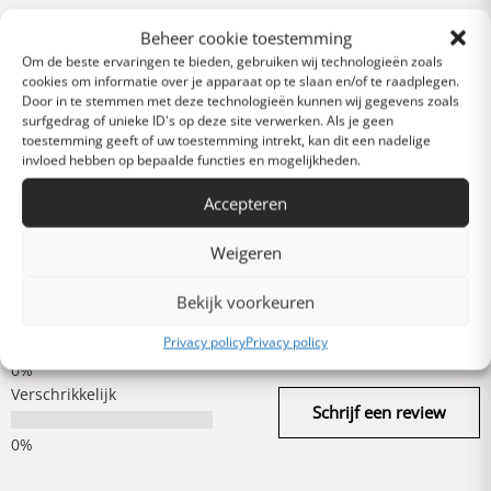
Reviews
Beheer cookie toestemming
0 van 5 sterren (op
Om de beste ervaringen te bieden, gebruiken wij technologieën zoals
basis van 0 reviews)
cookies om informatie over je apparaat op te slaan en/of te raadplegen.
Uitstekend
Door in te stemmen met deze technologieën kunnen wij gegevens zoals
surfgedrag of unieke ID's op deze site verwerken. Als je geen
toestemming geeft of uw toestemming intrekt, kan dit een nadelige
invloed hebben op bepaalde functies en mogelijkheden.
Heel goed
Accepteren
Gemiddeld
Weigeren
Bekijk voorkeuren
Slecht
Privacy policy
Privacy policy
Verschrikkelijk
Schrijf een review