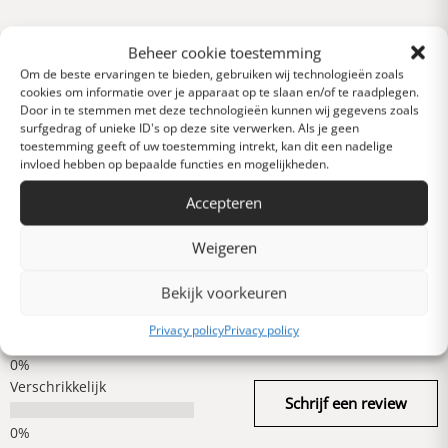
Reviews
Beheer cookie toestemming
0 van 5 sterren (op
Om de beste ervaringen te bieden, gebruiken wij technologieën zoals
basis van 0 reviews)
cookies om informatie over je apparaat op te slaan en/of te raadplegen.
Door in te stemmen met deze technologieën kunnen wij gegevens zoals
Uitstekend
surfgedrag of unieke ID's op deze site verwerken. Als je geen
toestemming geeft of uw toestemming intrekt, kan dit een nadelige
invloed hebben op bepaalde functies en mogelijkheden.
Heel goed
Accepteren
Weigeren
Gemiddeld
Bekijk voorkeuren
Slecht
Privacy policy
Privacy policy
Verschrikkelijk
Schrijf een review