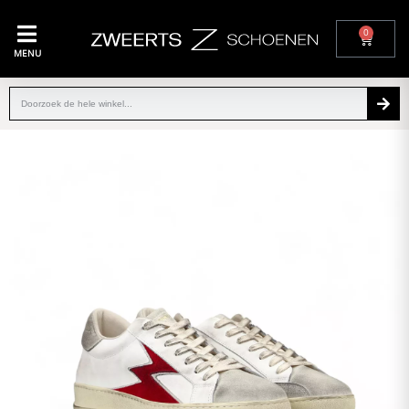
0
MENU