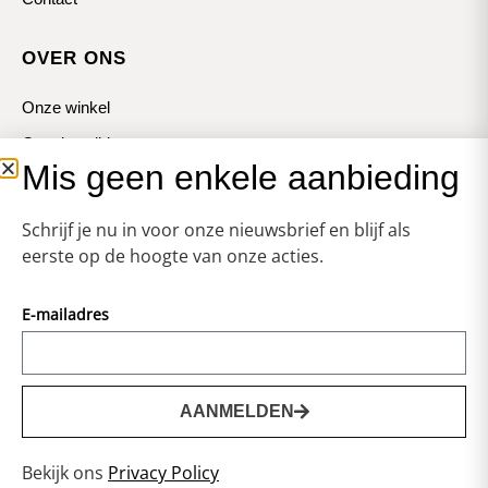
OVER ONS
Onze winkel
Openingstijden
Mis geen enkele aanbieding
Koopzondagen
Schrijf je nu in voor onze nieuwsbrief en blijf als
eerste op de hoogte van onze acties.
E-mailadres
© Zweerts
Vormgeving & Techniek:
JRS-Webdesign
AANMELDEN
0
Privacy statement
Bekijk ons
Privacy Policy
Voorwaarden