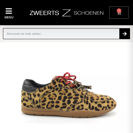
0
MENU