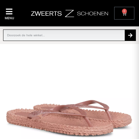
0
MENU