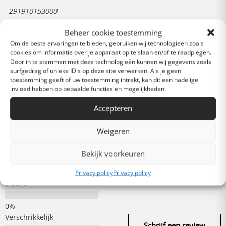
291910153000
Beheer cookie toestemming
Om de beste ervaringen te bieden, gebruiken wij technologieën zoals
Reviews
cookies om informatie over je apparaat op te slaan en/of te raadplegen.
0 van 5 sterren (op
Door in te stemmen met deze technologieën kunnen wij gegevens zoals
basis van 0 reviews)
surfgedrag of unieke ID's op deze site verwerken. Als je geen
Uitstekend
toestemming geeft of uw toestemming intrekt, kan dit een nadelige
invloed hebben op bepaalde functies en mogelijkheden.
Accepteren
Heel goed
Weigeren
Gemiddeld
Bekijk voorkeuren
Privacy policy
Privacy policy
Slecht
Verschrikkelijk
Schrijf een review