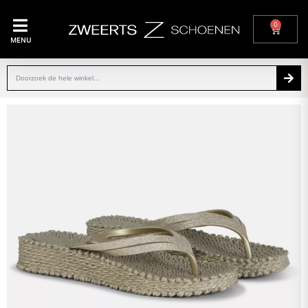
0
MENU