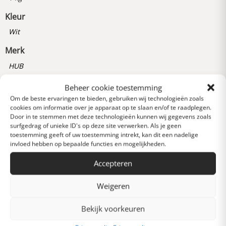
Kleur
Wit
Merk
HUB
Artikelnummer
Beheer cookie toestemming
Om de beste ervaringen te bieden, gebruiken wij technologieën zoals
138100353000
cookies om informatie over je apparaat op te slaan en/of te raadplegen.
Door in te stemmen met deze technologieën kunnen wij gegevens zoals
surfgedrag of unieke ID's op deze site verwerken. Als je geen
Reviews
toestemming geeft of uw toestemming intrekt, kan dit een nadelige
0 van 5 sterren (op
invloed hebben op bepaalde functies en mogelijkheden.
basis van 0 reviews)
Accepteren
Uitstekend
Weigeren
Heel goed
Bekijk voorkeuren