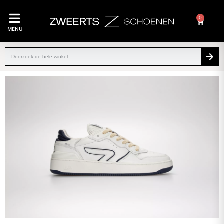
0
MENU