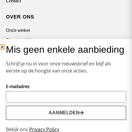
Contact
OVER ONS
Onze winkel
Openingstijden
Mis geen enkele aanbieding
Koopzondagen
Schrijf je nu in voor onze nieuwsbrief en blijf als
eerste op de hoogte van onze acties.
E-mailadres
© Zweerts
Vormgeving & Techniek:
JRS-Webdesign
AANMELDEN
0
Privacy statement
Bekijk ons
Privacy Policy
Voorwaarden