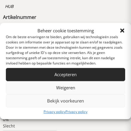
HUB
Artikelnummer
238100961000
Beheer cookie toestemming
Om de beste ervaringen te bieden, gebruiken wij technologieën zoals
cookies om informatie over je apparaat op te slaan en/of te raadplegen.
Reviews
Door in te stemmen met deze technologieën kunnen wij gegevens zoals
0 van 5 sterren (op
surfgedrag of unieke ID's op deze site verwerken. Als je geen
basis van 0 reviews)
toestemming geeft of uw toestemming intrekt, kan dit een nadelige
invloed hebben op bepaalde functies en mogelijkheden.
Uitstekend
Accepteren
Heel goed
Weigeren
Bekijk voorkeuren
Gemiddeld
Privacy policy
Privacy policy
Slecht