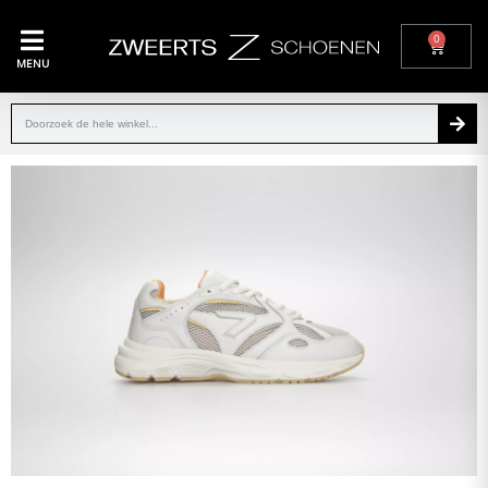
0
MENU