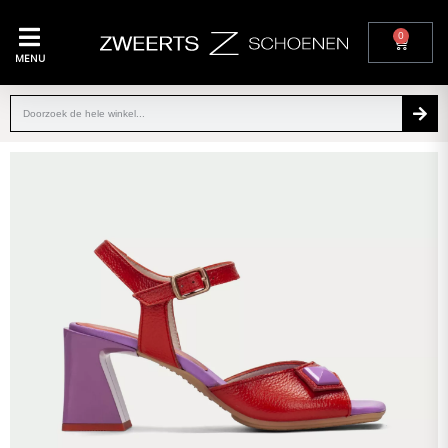
0
MENU