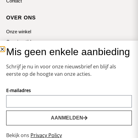
Contact
OVER ONS
Onze winkel
Openingstijden
Mis geen enkele aanbieding
Koopzondagen
Schrijf je nu in voor onze nieuwsbrief en blijf als
eerste op de hoogte van onze acties.
E-mailadres
© Zweerts
Vormgeving & Techniek:
JRS-Webdesign
AANMELDEN
0
Privacy statement
Bekijk ons
Privacy Policy
Voorwaarden