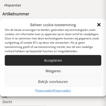
Hispanitas
Artikelnummer
290590007000
Beheer cookie toestemming
Om de beste ervaringen te bieden, gebruiken wij technologieën zoals
cookies om informatie over je apparaat op te slaan en/of te raadplegen.
Reviews
Door in te stemmen met deze technologieën kunnen wij gegevens zoals
0 van 5 sterren (op
surfgedrag of unieke ID's op deze site verwerken. Als je geen
basis van 0 reviews)
toestemming geeft of uw toestemming intrekt, kan dit een nadelige
invloed hebben op bepaalde functies en mogelijkheden.
Uitstekend
Accepteren
Heel goed
Weigeren
Bekijk voorkeuren
Gemiddeld
Privacy policy
Privacy policy
Slecht