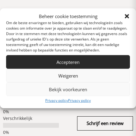
Reviews
Beheer cookie toestemming
0 van 5 sterren (op
Om de beste ervaringen te bieden, gebruiken wij technologieën zoals
basis van 0 reviews)
cookies om informatie over je apparaat op te slaan en/of te raadplegen.
Door in te stemmen met deze technologieën kunnen wij gegevens zoals
Uitstekend
surfgedrag of unieke ID's op deze site verwerken. Als je geen
toestemming geeft of uw toestemming intrekt, kan dit een nadelige
invloed hebben op bepaalde functies en mogelijkheden.
Heel goed
Accepteren
Weigeren
Gemiddeld
Bekijk voorkeuren
Slecht
Privacy policy
Privacy policy
Verschrikkelijk
Schrijf een review