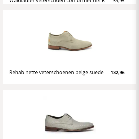
Waldlaufer veterschoen combi met rits K
159,95
Rehab nette veterschoenen beige suede
132,96