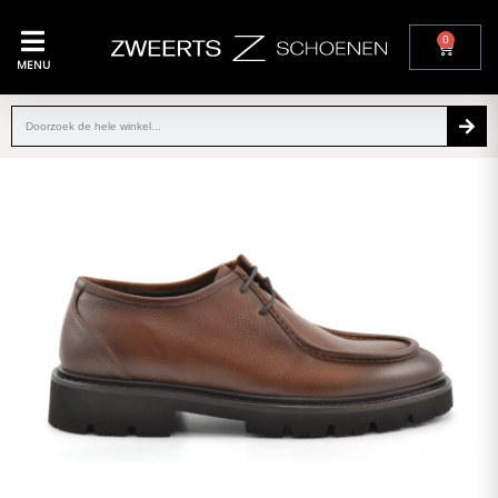
0
MENU