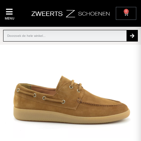
0
MENU