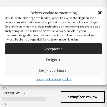
Reviews
Beheer cookie toestemming
0 van 5 sterren (op
Om de beste ervaringen te bieden, gebruiken wij technologieën zoals
basis van 0 reviews)
cookies om informatie over je apparaat op te slaan en/of te raadplegen.
Door in te stemmen met deze technologieën kunnen wij gegevens zoals
Uitstekend
surfgedrag of unieke ID's op deze site verwerken. Als je geen
toestemming geeft of uw toestemming intrekt, kan dit een nadelige
invloed hebben op bepaalde functies en mogelijkheden.
Heel goed
Accepteren
Weigeren
Gemiddeld
Bekijk voorkeuren
Slecht
Privacy policy
Privacy policy
Verschrikkelijk
Schrijf een review