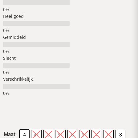
Heel goed
Gemiddeld
Slecht
Verschrikkelijk
Maat
4
4+
5
5+
6
6+
7
7+
8