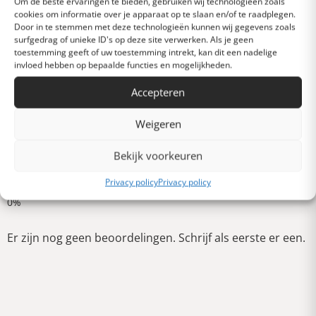
Om de beste ervaringen te bieden, gebruiken wij technologieën zoals
cookies om informatie over je apparaat op te slaan en/of te raadplegen.
Heel goed
Door in te stemmen met deze technologieën kunnen wij gegevens zoals
surfgedrag of unieke ID's op deze site verwerken. Als je geen
toestemming geeft of uw toestemming intrekt, kan dit een nadelige
invloed hebben op bepaalde functies en mogelijkheden.
Gemiddeld
Accepteren
Slecht
Weigeren
Bekijk voorkeuren
Verschrikkelijk
Schrijf een review
Privacy policy
Privacy policy
Er zijn nog geen beoordelingen. Schrijf als eerste er een.