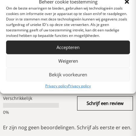
0 van 5 sterren (op
Beheer cookie toestemming
basis van 0 reviews)
Om de beste ervaringen te bieden, gebruiken wij technologieën zoals
cookies om informatie over je apparaat op te slaan en/of te raadplegen.
Uitstekend
Door in te stemmen met deze technologieën kunnen wij gegevens zoals
surfgedrag of unieke ID's op deze site verwerken. Als je geen
toestemming geeft of uw toestemming intrekt, kan dit een nadelige
invloed hebben op bepaalde functies en mogelijkheden.
Heel goed
Accepteren
Gemiddeld
Weigeren
Bekijk voorkeuren
Slecht
Privacy policy
Privacy policy
Verschrikkelijk
Schrijf een review
Er zijn nog geen beoordelingen. Schrijf als eerste er een.