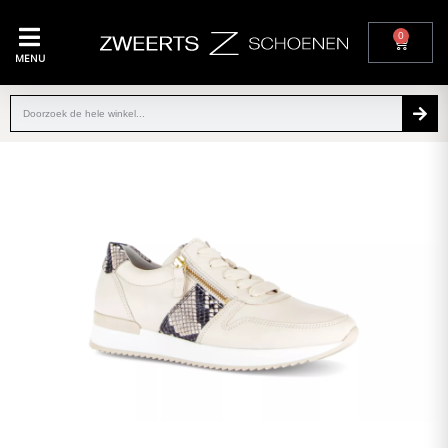
0
MENU