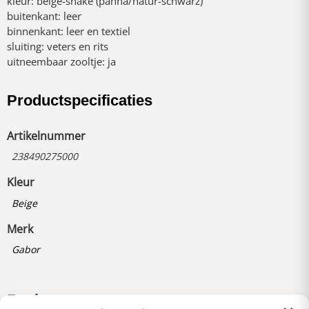
kleur: beige-snake (panna/natur-schwarz)
buitenkant: leer
binnenkant: leer en textiel
sluiting: veters en rits
uitneembaar zooltje: ja
Productspecificaties
Artikelnummer
238490275000
Kleur
Beige
Merk
Gabor
Reviews