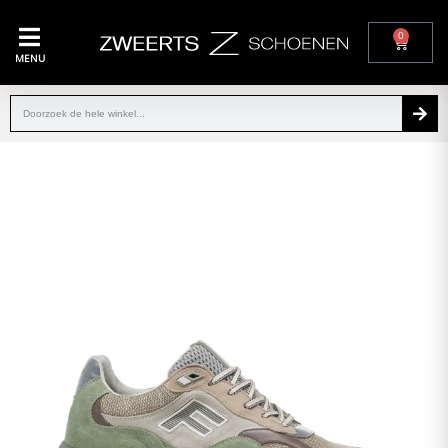
0
MENU