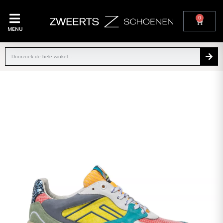
0
MENU