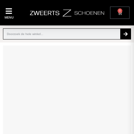
0
MENU