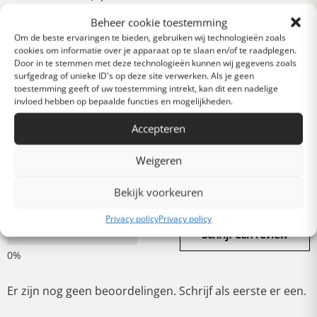
basis van 0 reviews)
Beheer cookie toestemming
Uitstekend
Om de beste ervaringen te bieden, gebruiken wij technologieën zoals
cookies om informatie over je apparaat op te slaan en/of te raadplegen.
Door in te stemmen met deze technologieën kunnen wij gegevens zoals
surfgedrag of unieke ID's op deze site verwerken. Als je geen
Heel goed
toestemming geeft of uw toestemming intrekt, kan dit een nadelige
invloed hebben op bepaalde functies en mogelijkheden.
Gemiddeld
Accepteren
Weigeren
Slecht
Bekijk voorkeuren
Privacy policy
Privacy policy
Verschrikkelijk
Schrijf een review
Er zijn nog geen beoordelingen. Schrijf als eerste er een.